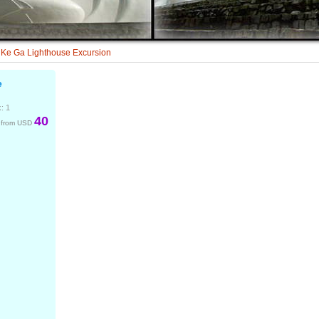
Ke Ga Lighthouse Excursion
e
: 1
40
t from USD