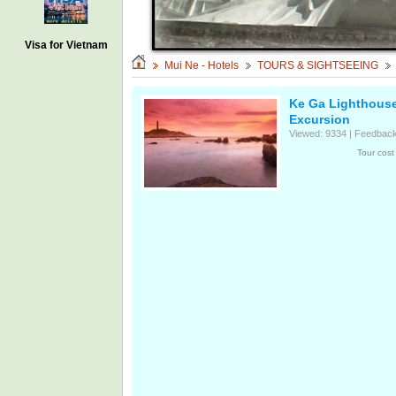
Visa for Vietnam
Mui Ne - Hotels
TOURS & SIGHTSEEING
Ke Ga Lighthous
Excursion
Viewed: 9334 | Feedback
Tour cos