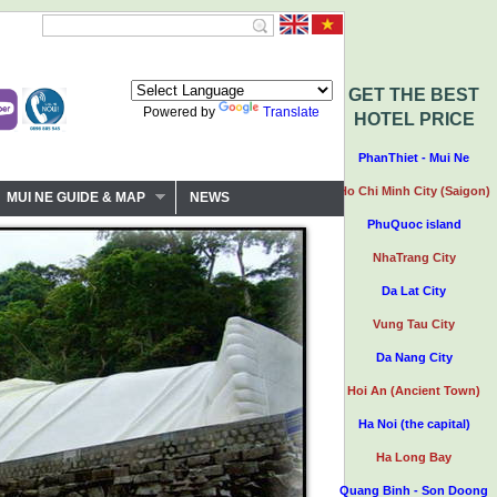
GET THE BEST
Powered by
Translate
HOTEL PRICE
PhanThiet - Mui Ne
Ho Chi Minh City (Saigon)
MUI NE GUIDE & MAP
NEWS
PhuQuoc island
NhaTrang City
Da Lat City
Vung Tau City
Da Nang City
Hoi An (Ancient Town)
Ha Noi (the capital)
Ha Long Bay
Quang Binh - Son Doong