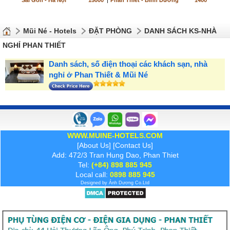
Sài Gòn - Hà Nội
15000
|
Phan Thiết - Bình Dương
1400
Mũi Né - Hotels
ĐẶT PHÒNG
DANH SÁCH KS-NHÀ
NGHỈ PHAN THIẾT
Danh sách, số điện thoại các khách sạn, nhà
nghỉ ở Phan Thiết & Mũi Né
WWW.MUINE-HOTELS.COM
[
About Us
] [
Contact Us
]
Add: 472/3 Tran Hung Dao, Phan Thiet
Tel:
(+84) 898 885 945
Local call:
0898 885 945
Designed by
Ánh Dương
Co.Ltd