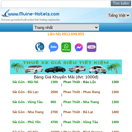
Liên hệ
:
0913.699.955
Bảng Giá Khuyến Mãi (đvt: 1000đ)
Sài Gòn - Mũi Né
1300
Phan Thiết - Bảo Lộc
1300
|
Sài Gòn - Đà Lạt:
2500
Phan Thiết - Phan Rang
1300
|
Sài Gòn - Vũng Tàu
850
Phan Thiết - Nha Trang
1300
|
Sài Gòn - Nha Trang
2700
Phan Thiết - Đà Lạt
1400
|
Sài Gòn - Phú Yên
4700
Phan Thiết - Vũng Tàu
1400
|