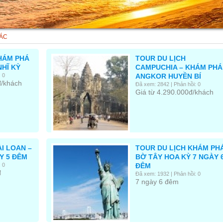
ÁC
HÁM PHÁ
TOUR DU LỊCH
HĨ KỲ
CAMPUCHIA – KHÁM PHÁ
 0
ANGKOR HUYỀN BÍ
đ/khách
Đã xem: 2842 | Phản hồi: 0
Giá từ 4.290.000đ/khách
I LOAN –
TOUR DU LỊCH KHÁM PH
Y 5 ĐÊM
BỜ TÂY HOA KỲ 7 NGÀY 
 0
ĐÊM
đ
Đã xem: 1932 | Phản hồi: 0
7 ngày 6 đêm