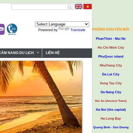
PHÒNG KHUYẾN MÃI
Powered by
Translate
PhanThiet - Mui Ne
Ho Chi Minh City
CẨM NANG DU LỊCH
LIÊN HỆ
PhuQuoc island
NhaTrang City
Da Lat City
Vung Tau City
Da Nang City
Hoi An (Ancient Town)
Ha Noi (the capital)
Ha Long Bay
Quang Binh - Son Doong