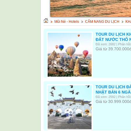
Mũi Né - Hotels
CẨM NANG DU LỊCH
KH
TOUR DU LỊCH K
ĐẤT NƯỚC THỔ N
Đã xem: 2682 | Phản hồi:
Giá từ 39.700.000
TOUR DU LỊCH ĐÀ
NHẬT BẢN 6 NGÀ
Đã xem: 2592 | Phản hồi:
Giá từ 30.999.000