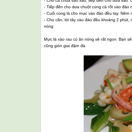
- Cho cà chua vào xào, tiếp đến cho dứa vào. 
- Tiếp đến cho dưa chuột cùng cà rốt vào đảo 
- Cuối cùng là cho mực vào đảo đều tay. Nêm m
- Cho cần, tỏi tây vào đảo đều khoảng 2 phút, n
nóng.
Mực lá xào rau củ ăn nóng sẽ rất ngon. Bạn s
cũng giòn giai đậm đà.