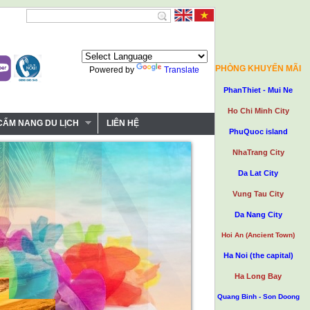
PHÒNG KHUYẾN MÃI
Powered by
Translate
PhanThiet - Mui Ne
Ho Chi Minh City
CẨM NANG DU LỊCH
LIÊN HỆ
PhuQuoc island
NhaTrang City
Da Lat City
Vung Tau City
Da Nang City
Hoi An (Ancient Town)
Ha Noi (the capital)
Ha Long Bay
Quang Binh - Son Doong