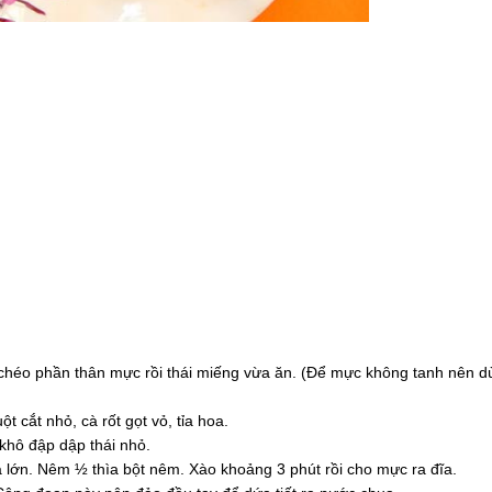
a chéo phần thân mực rồi thái miếng vừa ăn. (Để mực không tanh nên d
t cắt nhỏ, cà rốt gọt vỏ, tỉa hoa.
 khô đập dập thái nhỏ.
a lớn. Nêm ½ thìa bột nêm. Xào khoảng 3 phút rồi cho mực ra đĩa.