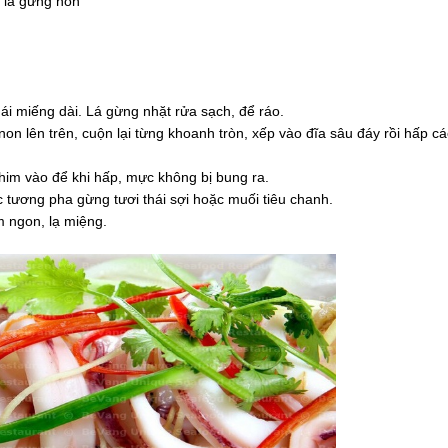
m lá gừng non
ái miếng dài. Lá gừng nhặt rửa sạch, để ráo.
non lên trên, cuộn lại từng khoanh tròn, xếp vào đĩa sâu đáy rồi hấp c
him vào để khi hấp, mực không bị bung ra.
tương pha gừng tươi thái sợi hoặc muối tiêu chanh.
m ngon, lạ miệng.