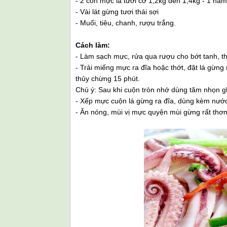
- 2 con mực lá tươi cỡ 1,2kg đến 1,4kg - 1 nắ
- Vài lát gừng tươi thái sợi
- Muối, tiêu, chanh, rượu trắng.
Cách làm:
- Làm sạch mực, rửa qua rượu cho bớt tanh, th
- Trải miếng mực ra đĩa hoặc thớt, đặt lá gừng 
thủy chừng 15 phút.
Chú ý: Sau khi cuộn tròn nhớ dùng tăm nhọn g
- Xếp mực cuộn lá gừng ra đĩa, dùng kèm nước 
- Ăn nóng, mùi vị mực quyện mùi gừng rất thơ