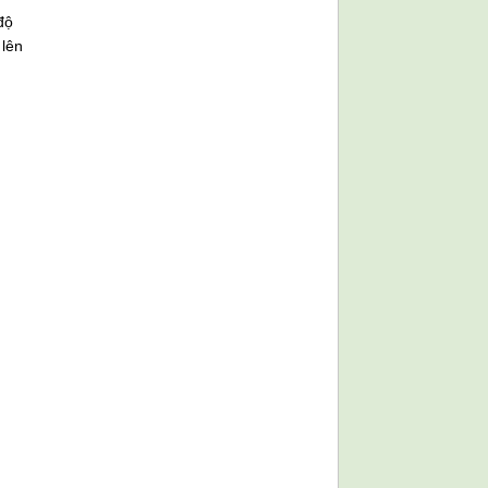
độ
 lên