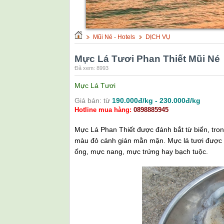
Mũi Né - Hotels
DỊCH VỤ
Mực Lá Tươi Phan Thiết Mũi Né
Đã xem: 8993
Mực Lá Tươi
Giá bán: từ
190.000đ/kg - 230.000đ/kg
Hotline mua hàng:
0898885945
Mực Lá Phan Thiết được đánh bắt từ biển, trong
màu đỏ cánh gián mằn mặn. Mực lá tươi được 
ống, mực nang, mực trứng hay bạch tuộc.