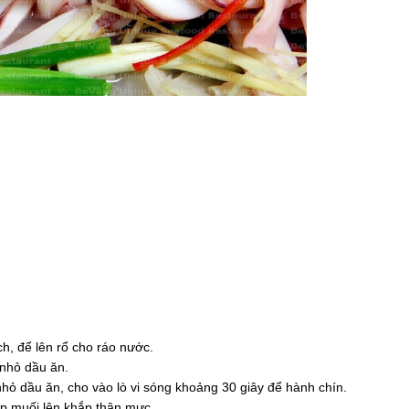
ch, để lên rổ cho ráo nước.
 nhỏ dầu ăn.
 nhỏ dầu ăn, cho vào lò vi sóng khoảng 30 giây để hành chín.
ợp muối lên khắp thân mực.