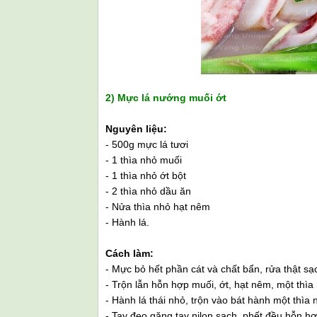
2) Mực lá nướng muối ớt
Nguyên liệu:
- 500g mực lá tươi
- 1 thìa nhỏ muối
- 1 thìa nhỏ ớt bột
- 2 thìa nhỏ dầu ăn
- Nửa thìa nhỏ hạt nêm
- Hành lá.
Cách làm:
- Mực bỏ hết phần cát và chất bẩn, rửa thật sạ
- Trộn lẫn hỗn hợp muối, ớt, hạt nêm, một thìa
- Hành lá thái nhỏ, trộn vào bát hành một thìa
- Tay đeo găng tay nilon sạch, phết đều hỗn h