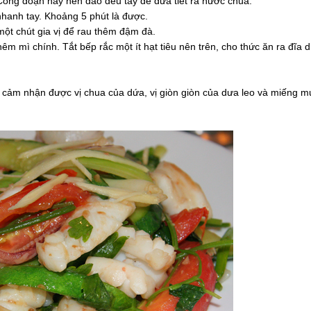
Công đoạn này nên đảo đều tay để dứa tiết ra nước chua.
nhanh tay. Khoảng 5 phút là được.
ột chút gia vị để rau thêm đậm đà.
êm mì chính. Tắt bếp rắc một ít hạt tiêu nên trên, cho thức ăn ra đĩa 
ẽ cảm nhận được vị chua của dứa, vị giòn giòn của dưa leo và miếng m