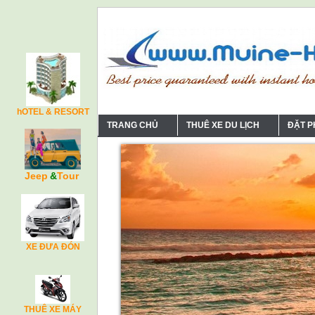
hOTEL & RESORT
TRANG CHỦ
THUÊ XE DU LỊCH
ĐẶT 
Jeep
&
Tour
XE ĐƯA ĐÓN
THUÊ XE MÁY