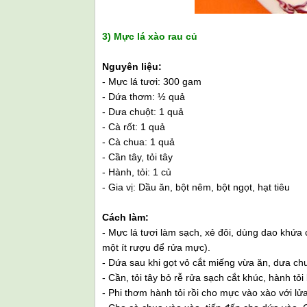
3) Mực lá xào rau củ
Nguyên liệu:
- Mực lá tươi: 300 gam
- Dứa thơm: ½ quả
- Dưa chuột: 1 quả
- Cà rốt: 1 quả
- Cà chua: 1 quả
- Cần tây, tỏi tây
- Hành, tỏi: 1 củ
- Gia vị: Dầu ăn, bột nêm, bột ngọt, hạt tiêu
Cách làm:
- Mực lá tươi làm sạch, xẻ đôi, dùng dao khứ
một ít rượu để rửa mực).
- Dứa sau khi gọt vỏ cắt miếng vừa ăn, dưa chuộ
- Cần, tỏi tây bỏ rễ rửa sạch cắt khúc, hành tỏi
- Phi thơm hành tỏi rồi cho mực vào xào với lử