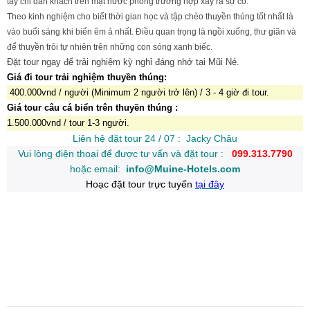
tay chỉ dẫn khách trên mặt nước phòng trường hợp xảy ra sự cố.
Theo kinh nghiệm cho biết thời gian học và tập chèo thuyền thúng tốt nhất là
vào buổi sáng khi biển êm ả nhất. Điều quan trọng là ngồi xuống, thư giãn và
để thuyền trôi tự nhiên trên những con sóng xanh biếc.
Đặt tour ngay để trải nghiệm kỳ nghỉ đáng nhớ tại Mũi Né.
Giá đi tour trải nghiệm thuyền thúng:
400.000vnd / người (Minimum 2 người trở lên) / 3 - 4 giờ đi tour.
Giá tour câu cá biển trên thuyền thúng :
1.500.000vnd / tour 1-3 người.
Liên hệ đặt tour 24 / 07 : Jacky Châu
Vui lòng điện thoại để được tư vấn và đặt tour :
099.313.7790
hoặc email:
info@Muine-Hotels.com
Hoạc đặt tour trực tuyến
tại đây