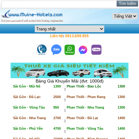
Liên hệ
:
0913.699.955
Bảng Giá Khuyến Mãi (đvt: 1000đ)
Sài Gòn - Mũi Né
1300
Phan Thiết - Bảo Lộc
1300
|
Sài Gòn - Đà Lạt:
2500
Phan Thiết - Phan Rang
1300
|
Sài Gòn - Vũng Tàu
850
Phan Thiết - Nha Trang
1300
|
Sài Gòn - Nha Trang
2700
Phan Thiết - Đà Lạt
1400
|
Sài Gòn - Phú Yên
4700
Phan Thiết - Vũng Tàu
1400
|