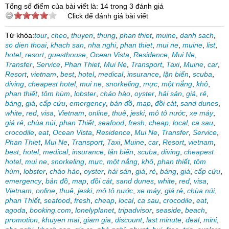
Tổng số điểm của bài viết là: 14 trong 3 đánh giá
Click để đánh giá bài viết
Từ khóa:
tour
,
cheo
,
thuyen
,
thung
,
phan thiet
,
muine
,
danh sach
,
so dien thoai
,
khach san
,
nha nghi
,
phan thiet
,
mui ne
,
muine
,
list
,
hotel
,
resort
,
guesthouse
,
Ocean Vista
,
Residence
,
Mui Ne
,
Transfer
,
Service
,
Phan Thiet
,
Mui Ne
,
Transport
,
Taxi
,
Muine
,
car
,
Resort
,
vietnam
,
best
,
hotel
,
medical
,
insurance
,
lặn biển
,
scuba
,
diving
,
cheapest hotel
,
mui ne
,
snorkeling
,
mực
,
một nắng
,
khô
,
phan thiết
,
tôm hùm
,
lobster
,
cháo hào
,
oyster
,
hải sản
,
giá
,
rẻ
,
bảng
,
giá
,
cấp cứu
,
emergency
,
bản đồ
,
map
,
đồi cát
,
sand dunes
,
white
,
red
,
visa
,
Vietnam
,
online
,
thuê
,
jeski
,
mô tô nước
,
xe máy
,
giá rẻ
,
chùa núi
,
phan Thiết
,
seafood
,
fresh
,
cheap
,
local
,
ca sau
,
crocodile
,
eat
,
Ocean Vista
,
Residence
,
Mui Ne
,
Transfer
,
Service
,
Phan Thiet
,
Mui Ne
,
Transport
,
Taxi
,
Muine
,
car
,
Resort
,
vietnam
,
best
,
hotel
,
medical
,
insurance
,
lặn biển
,
scuba
,
diving
,
cheapest
hotel
,
mui ne
,
snorkeling
,
mực
,
một nắng
,
khô
,
phan thiết
,
tôm
hùm
,
lobster
,
cháo hào
,
oyster
,
hải sản
,
giá
,
rẻ
,
bảng
,
giá
,
cấp cứu
,
emergency
,
bản đồ
,
map
,
đồi cát
,
sand dunes
,
white
,
red
,
visa
,
Vietnam
,
online
,
thuê
,
jeski
,
mô tô nước
,
xe máy
,
giá rẻ
,
chùa núi
,
phan Thiết
,
seafood
,
fresh
,
cheap
,
local
,
ca sau
,
crocodile
,
eat
,
agoda
,
booking.com
,
lonelyplanet
,
tripadvisor
,
seaside
,
beach
,
promotion
,
khuyen mai
,
giam gia
,
discount
,
last minute
,
deal
,
mini
,