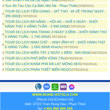
Tour Khám Phá Đà Lạt Ngàn Hoa
(02/08/2015)
Tour Đii Tàu Câu Cá Biển Mũi Né - Phan Thiết
(22/08/2015)
TOUR DU LỊCH TIỀN GIANG – MỸ THO - ĐI VỀ TRONG NGÀY -
395.000đ
(17/07/2014)
TOUR DU LỊCH ĐÀ NẴNG – HỘI AN – HUẾ 5 NGÀY - KHỞI
HÀNH THỨ 5 HẰNG TUẦN - 3.990.000đ
(17/07/2014)
TOUR DU LỊCH NHA TRANG 3 NGÀY 3 ĐÊM – KHỞI HÀNH THỨ
5 HÀNG TUẦN - 1.740.000đ
(17/07/2014)
TOUR DU LỊCH NINH CHỮ – VỊNH VĨNH HY - KHỞI HÀNH THỨ
6 HÀNG TUẤN - 1.650.000đ/ Khách
(17/07/2014)
TOUR DU LỊCH MIỀN TÂY 2 NGÀY 1 ĐÊM - 940.000đ
(16/07/2014)
TOUR DU LỊCH PHỐ BIỂN VŨNG TÀU
(07/02/2014)
TOUR DU LỊCH KHÁM PHÁ ĐÀ LẠT MỘNG MƠ
(07/02/2014)
TOUR DU LỊCH PHAN THIẾT BIỂN NGỌC
(07/02/2014)
WWW.MUINE-HOTELS.COM
[
About Us
] [
Contact Us
]
Add: 472/3 Tran Hung Dao, Phan Thiet
Tel:
(+84) 898 885 945