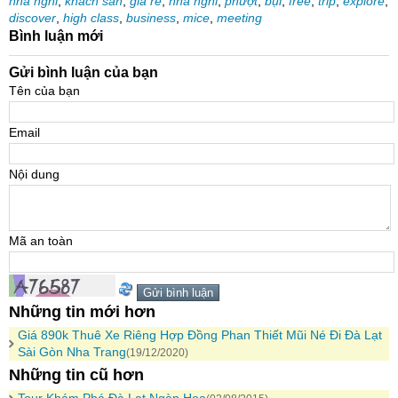
nha nghi
,
khach san
,
gia re
,
nhà nghỉ
,
phượt
,
bụi
,
free
,
trip
,
explore
,
discover
,
high class
,
business
,
mice
,
meeting
Bình luận mới
Gửi bình luận của bạn
Tên của bạn
Email
Nội dung
Mã an toàn
Những tin mới hơn
Giá 890k Thuê Xe Riêng Hợp Đồng Phan Thiết Mũi Né Đi Đà Lạt
Sài Gòn Nha Trang
(19/12/2020)
Những tin cũ hơn