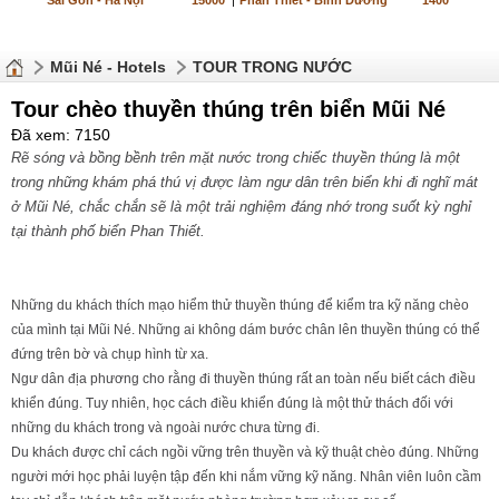
Sài Gòn - Hà Nội
15000
|
Phan Thiết - Bình Dương
1400
Mũi Né - Hotels
TOUR TRONG NƯỚC
Tour chèo thuyền thúng trên biển Mũi Né
Đã xem: 7150
Rẽ sóng và bồng bềnh trên mặt nước trong chiếc thuyền thúng là một
trong những khám phá thú vị được làm ngư dân trên biển khi đi nghĩ mát
ở Mũi Né, chắc chắn sẽ là một trải nghiệm đáng nhớ trong suốt kỳ nghỉ
tại thành phố biển Phan Thiết.
Những du khách thích mạo hiểm thử thuyền thúng để kiểm tra kỹ năng chèo
của mình tại Mũi Né. Những ai không dám bước chân lên thuyền thúng có thể
đứng trên bờ và chụp hình từ xa.
Ngư dân địa phương cho rằng đi thuyền thúng rất an toàn nếu biết cách điều
khiển đúng. Tuy nhiên, học cách điều khiển đúng là một thử thách đối với
những du khách trong và ngoài nước chưa từng đi.
Du khách được chỉ cách ngồi vững trên thuyền và kỹ thuật chèo đúng. Những
người mới học phải luyện tập đến khi nắm vững kỹ năng. Nhân viên luôn cầm