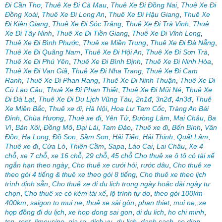
Đi Cần Thơ
,
Thuê Xe Đi Cà Mau
,
Thuê Xe Đi Đồng Nai
,
Thuê Xe Đi
Đồng Xoài
,
Thuê Xe Đi Long An
,
Thuê Xe Đi Hậu Giang
,
Thuê Xe
Đi Kiên Giang
,
Thuê Xe Đi Sóc Trăng
,
Thuê Xe Đi Trà Vinh
,
Thuê
Xe Đi Tây Ninh
,
Thuê Xe Đi Tiền Giang
,
Thuê Xe Đi Vĩnh Long
,
Thuê Xe Đi Bình Phước
,
Thuê xe Miền Trung
,
Thuê Xe Đi Đà Nẵng
,
Thuê Xe Đi Quãng Nam
,
Thuê Xe Đi Hội An
,
Thuê Xe Đi Sơn Trà
,
Thuê Xe Đi Phú Yên
,
Thuê Xe Đi Bình Định
,
Thuê Xe Đi Ninh Hòa
,
Thuê Xe Đi Vạn Giã
,
Thuê Xe Đi Nha Trang
,
Thuê Xe Đi Cam
Ranh
,
Thuê Xe Đi Phan Rang
,
Thuê Xe Đi Ninh Thuận
,
Thuê Xe Đi
Cù Lao Câu
,
Thuê Xe Đi Phan Thiết
,
Thuê Xe Đi Mũi Né
,
Thuê Xe
Đi Đà Lạt
,
Thuê Xe Đi Du Lịch Vũng Tàu
,
2n1đ
,
3n2đ
,
4n3đ
,
Thuê
Xe Miền Bắc
,
Thuê xe đi
,
Hà Nội
,
Hoa Lư Tam Cốc
,
Tràng An Bái
Đính
,
Chùa Hương
,
Thuê xe đi
,
Yên Tử
,
Đường Lâm
,
Mai Châu
,
Ba
Vì
,
Bản Xôi
,
Đồng Mô
,
Đại Lải
,
Tam Đảo
,
Thuê xe đi
,
Bến Bính
,
Vân
Đồn
,
Hạ Long
,
Đồ Sơn
,
Sầm Sơn
,
Hải Tiến
,
Hải Thịnh
,
Quất Lâm
,
Thuê xe đi
,
Cửa Lò
,
Thiên Cầm
,
Sapa
,
Lào Cai
,
Lai Châu
,
Xe 4
chỗ
,
xe 7 chỗ
,
xe 16 chỗ
,
29 chỗ
,
45 chỗ Cho thuê xe ô tô có tài xế
ngắn hạn theo ngày
,
Cho thuê xe cưới hỏi
,
rước dâu
,
Cho thuê xe
theo gói 4 tiếng & thuê xe theo gói 8 tiếng
,
Cho thuê xe theo lịch
trình định sẵn
,
Cho thuê xe đi du lịch trong ngày hoặc dài ngày tự
chọn
,
Cho thuê xe có kèm tài xế
,
lộ trình tự do
,
theo gói 100km-
400km
,
saigon to mui ne
,
thuê xe sài gòn
,
phan thiet
,
mui ne
,
xe
hợp đồng đi du lịch
,
xe hop dong sai gon
,
di du lich
,
ho chi minh
,
tsn
,
rent
,
limousine
,
gia re
,
dich vu
,
du lich
,
danh sach
,
so dien