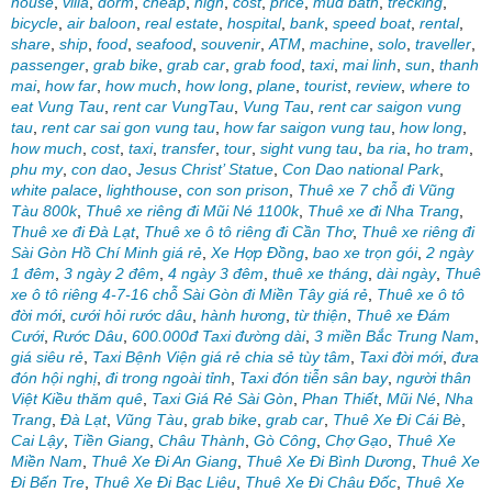
house
,
villa
,
dorm
,
cheap
,
high
,
cost
,
price
,
mud bath
,
trecking
,
bicycle
,
air baloon
,
real estate
,
hospital
,
bank
,
speed boat
,
rental
,
share
,
ship
,
food
,
seafood
,
souvenir
,
ATM
,
machine
,
solo
,
traveller
,
passenger
,
grab bike
,
grab car
,
grab food
,
taxi
,
mai linh
,
sun
,
thanh
mai
,
how far
,
how much
,
how long
,
plane
,
tourist
,
review
,
where to
eat Vung Tau
,
rent car VungTau
,
Vung Tau
,
rent car saigon vung
tau
,
rent car sai gon vung tau
,
how far saigon vung tau
,
how long
,
how much
,
cost
,
taxi
,
transfer
,
tour
,
sight vung tau
,
ba ria
,
ho tram
,
phu my
,
con dao
,
Jesus Christ’ Statue
,
Con Dao national Park
,
white palace
,
lighthouse
,
con son prison
,
Thuê xe 7 chỗ đi Vũng
Tàu 800k
,
Thuê xe riêng đi Mũi Né 1100k
,
Thuê xe đi Nha Trang
,
Thuê xe đi Đà Lạt
,
Thuê xe ô tô riêng đi Cần Thơ
,
Thuê xe riêng đi
Sài Gòn Hồ Chí Minh giá rẻ
,
Xe Hợp Đồng
,
bao xe trọn gói
,
2 ngày
1 đêm
,
3 ngày 2 đêm
,
4 ngày 3 đêm
,
thuê xe tháng
,
dài ngày
,
Thuê
xe ô tô riêng 4-7-16 chỗ Sài Gòn đi Miền Tây giá rẻ
,
Thuê xe ô tô
đời mới
,
cưới hỏi rước dâu
,
hành hương
,
từ thiện
,
Thuê xe Đám
Cưới
,
Rước Dâu
,
600.000đ Taxi đường dài
,
3 miền Bắc Trung Nam
,
giá siêu rẻ
,
Taxi Bệnh Viện giá rẻ chia sẻ tùy tâm
,
Taxi đời mới
,
đưa
đón hội nghị
,
đi trong ngoài tỉnh
,
Taxi đón tiễn sân bay
,
người thân
Việt Kiều thăm quê
,
Taxi Giá Rẻ Sài Gòn
,
Phan Thiết
,
Mũi Né
,
Nha
Trang
,
Đà Lạt
,
Vũng Tàu
,
grab bike
,
grab car
,
Thuê Xe Đi Cái Bè
,
Cai Lậy
,
Tiền Giang
,
Châu Thành
,
Gò Công
,
Chợ Gạo
,
Thuê Xe
Miền Nam
,
Thuê Xe Đi An Giang
,
Thuê Xe Đi Bình Dương
,
Thuê Xe
Đi Bến Tre
,
Thuê Xe Đi Bạc Liêu
,
Thuê Xe Đi Châu Đốc
,
Thuê Xe