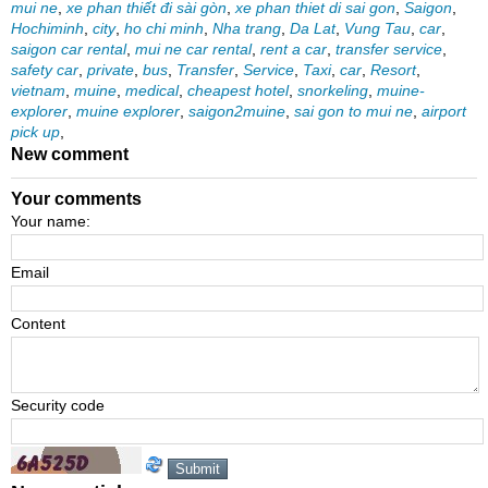
mui ne
,
xe phan thiết đi sài gòn
,
xe phan thiet di sai gon
,
Saigon
,
Hochiminh
,
city
,
ho chi minh
,
Nha trang
,
Da Lat
,
Vung Tau
,
car
,
saigon car rental
,
mui ne car rental
,
rent a car
,
transfer service
,
safety car
,
private
,
bus
,
Transfer
,
Service
,
Taxi
,
car
,
Resort
,
vietnam
,
muine
,
medical
,
cheapest hotel
,
snorkeling
,
muine-
explorer
,
muine explorer
,
saigon2muine
,
sai gon to mui ne
,
airport
pick up
,
New comment
Your comments
Your name:
Email
Content
Security code