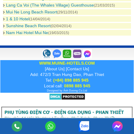
Lang Ca Voi (The Whales Village) Guesthouse
(21/03/2015)
Mui Ne Long Beach Resort
(29/11/2014)
1 & 10 Hotel
(14/04/2014)
Sunshine Beach Resort
(02/04/2014)
Nam Hai Hotel Mui Ne
(19/03/2015)
WWW.MUINE-HOTELS.COM
[
About Us
] [
Contact Us
]
Add: 472/3 Tran Hung Dao, Phan Thiet
Tel:
(+84) 898 885 945
Local call:
0898 885 945
Designed by
Ánh Dương
Co.Ltd
View:
Desktop
| Mobile